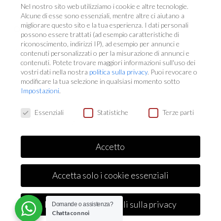
Nel nostro sito web utilizziamo i cookie e altre tecnologie.
Alcune di esse sono essenziali, mentre altre ci aiutano a
migliorare questo sito e la tua esperienza.
I dati personali
CONTATTI
possono essere trattati (ad esempio caratteristiche di
riconoscimento, indirizzi IP), ad esempio per annunci e
VIA DELLE ARTI, 46 45030
contenuti personalizzati o per la misurazione di annunci e
CASTELNOVO BARIANO (RO)
contenuti.
Potete trovare maggiori informazioni sull'uso dei
P.IVA 00686740291
vostri dati nella nostra
politica sulla privacy
.
Puoi revocare o
modificare la tua selezione in qualsiasi momento sotto
TEL. 0425 840108
Impostazioni
.
info@millesrl.it
Preferenze Privacy
Essenziali
Statistiche
Terze parti
Modifica impostazione Cookies
Accetto
Accetta solo i cookie essenziali
© 2024 MILLE Srl - Via Delle Arti, 46 45030 – Castelnovo Bariano (Ro) - P.IVA
00686740291 |
Informativa sui Cookie e Privacy Policy
| Credits:
Digife
Preferenze individuali sulla privacy
Domande o assistenza?
Chatta con noi
linkedin
youtube
email