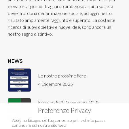
elevatori al giorno. Traguardo ambizioso a cui la società
deve la propria denominazione sociale, ad oggi questo
risultato ampiamente raggiunto e superato. La costante
ricerca di nuovi obiettivi e nuove idee, sono ancora un
nostro segno distintivo.
NEWS
Le nostre prossime fiere
4 Dicembre 2025
Ecomondo 4-7 novembre 2025,
padiglione D5 – Stand 504
Preferenze Privacy
16 Ottobre 2025
Abbiamo bisogno del tuo consenso prima che tu possa
continuare sul nostro sito web.