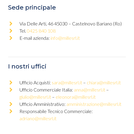
Sede principale
Via Delle Arti, 46 45030 – Castelnovo Bariano (Ro)
Tel.
0425 840 108
E-mail azienda:
info@millesrl.it
I nostri uffici
Ufficio Acquisti:
sara@millesrl.it
–
chiara@millesrl.it
Ufficio Commerciale Italia:
anna@millesrl.it
–
giulio@millesrl.it
–
eleonora@millesrl.it
Ufficio Amministrativo:
amministrazione@millesrl.it
Responsabile Tecnico Commerciale:
adriano@millesrl.it