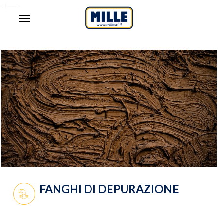
Skip
<!--
-->
Menu
to
main
content
FANGHI DI DEPURAZIONE