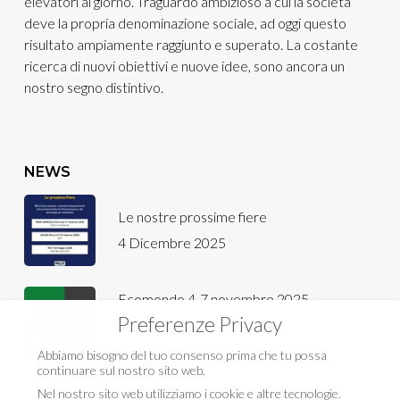
elevatori al giorno. Traguardo ambizioso a cui la società
deve la propria denominazione sociale, ad oggi questo
risultato ampiamente raggiunto e superato. La costante
ricerca di nuovi obiettivi e nuove idee, sono ancora un
nostro segno distintivo.
NEWS
Le nostre prossime fiere
4 Dicembre 2025
Ecomondo 4-7 novembre 2025,
padiglione D5 – Stand 504
Preferenze Privacy
16 Ottobre 2025
Abbiamo bisogno del tuo consenso prima che tu possa
continuare sul nostro sito web.
Nel nostro sito web utilizziamo i cookie e altre tecnologie.